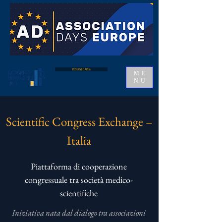
RESERVED AREA
ME
NU
Scientific Congress Exchange –
Italia
Piattaforma di cooperazione
congressuale tra società medico-
scientifiche
Iniziativa nata dal dialogo tra associazioni